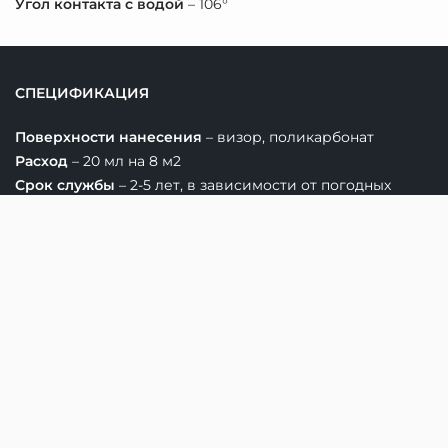
Угол контакта с водой
– 106°
СПЕЦИФИКАЦИЯ
Поверхности нанесения
– визор, поликарбонат
Расход
– 20 мл на 8 м2
Срок службы
– 2-5 лет, в зависимости от погодных
условий
Свойства покрытия
– водоотталкивающая и
грязеотталкивающая способность, обновление
поверхности, уменьшение пескоструйного эффекта
Срок годности
– 1 год без вскрытия флакона