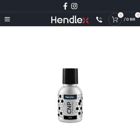
0
0
/
0
BR