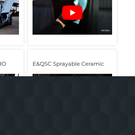
RO
E&QSC Sprayable Ceramic