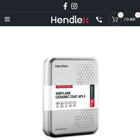
0
0
/
0
BR