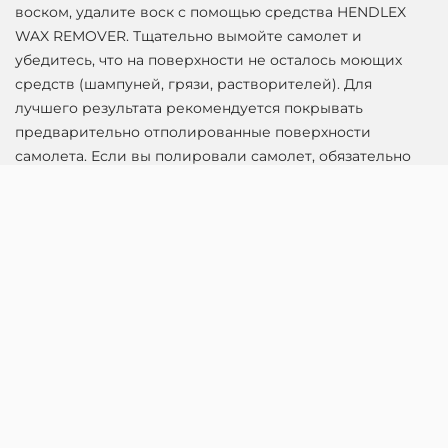
воском, удалите воск с помощью средства HENDLEX
WAX REMOVER. Тщательно вымойте самолет и
убедитесь, что на поверхности не осталось моющих
средств (шампуней, грязи, растворителей). Для
лучшего результата рекомендуется покрывать
предварительно отполированные поверхности
самолета. Если вы полировали самолет, обязательно
помойте его снова. Убедитесь, что в стыках между
частями самолета не осталось воды. Удалите
оставшуюся воду струей сжатого воздуха. Также
рекомендуется очищать поверхность с помощью
средства HENDLEX Paint Prepare.
2. Использование. Не наносите покрытие под прямыми
солнечными лучами. Подходящая температура для
нанесения покрытия составляет от + 10 ° С до + 25 ° С.
При нанесении покрытия используйте нитриловые
перчатки, которые есть в наборе. Держите аппликатор
за твердую часть. Поместите аппликационную ткань на