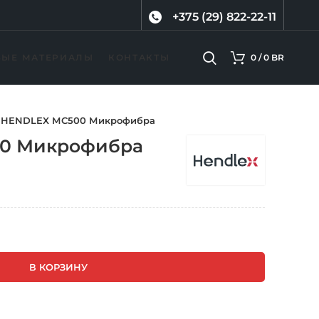
+375 (29) 822-22-11
ВЫЕ МАТЕРИАЛЫ
КОНТАКТЫ
0
/
0
BR
HENDLEX МС500 Микрофибра
0 Микрофибра
ая цена составляла 35 Br.
цена: 25 Br.
В КОРЗИНУ