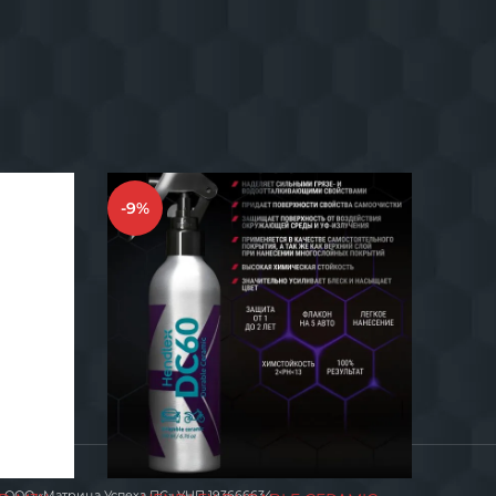
автомобиля.
й.
-9%
ООО «Матрица Успеха ПС» УНП 193666634