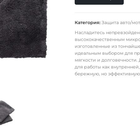
Категория:
Защита авто/мо
Насладитесь непревзойден
высококачественным микро
изготовленные из тончайше
идеальным выбором для пр
мягкости и долговечности.
для работы как внутренней,
бережную, но эффективную 