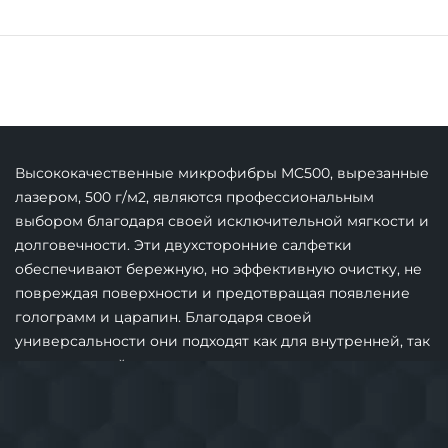
Высококачественные микрофибры MC500, вырезанные
лазером, 500 г/м2, являются профессиональным
выбором благодаря своей исключительной мягкости и
долговечности. Эти двухсторонние салфетки
обеспечивают бережную, но эффективную очистку, не
повреждая поверхности и предотвращая появление
голограмм и царапин. Благодаря своей
универсальности они подходят как для внутренней, так
и для внешней отделки и могут использоваться
многократно. Высококачественная ткань из
кораллового флиса без кромок обеспечивает
безупречную полировку любой поверхности