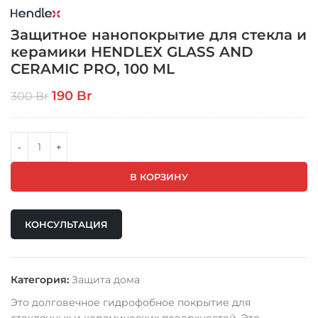
Защитное нанопокрытие для стекла и
керамики HENDLEX GLASS AND
CERAMIC PRO, 100 ML
Первоначальная цена составляла
190
Br
Текущая цена: 190 Br.
300
Br
300 Br.
В КОРЗИНУ
КОНСУЛЬТАЦИЯ
Категория:
Защита дома
Это долговечное гидрофобное покрытие для