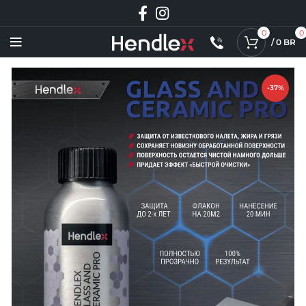
0
0
/
0
BR
-37%