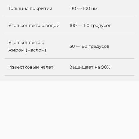
Толщина покрытия
30 — 100 нм
Угол контакта с водой
100 — 110 градусов
Угол контакта с
50 — 60 градусов
жиром (маслом)
Известковый налет
Защищает на 90%
Температура
От +5 до +40 С
нанесения
Время полного
4 часа
высыхания
Условия хранения
От +5 до +40 С